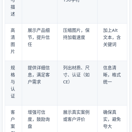
描
述
高
展示产品细
压缩图片，保
加上Alt
清
节，提升信
持加载速度
文本，含
图
任
关键词
片
规
提供详细信
列出材质、尺
信息清
格
息，满足客
寸、认证（如
晰，格式
与
户需求
CE）
统一
认
证
客
增强可信
展示真实案例
确保真
户
度，鼓励询
或客户评价
实，避免
案
盘
夸大