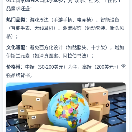
GCC国家
63%人口低于30岁
，对“娱乐、社交、个性化”产
品需求旺盛：
热门品类
：游戏周边（手游手柄、电竞椅）、智能设备
（智能手表、无线耳机）、潮流服饰（运动套装、街头风
格）；
文化适配
：避免西方化设计（如骷髅头、十字架），增加
伊斯兰元素（如清真图案、阿拉伯书法）；
价格带
：中端（50-200美元）为主，高端（200美元+）需
强品牌背书。