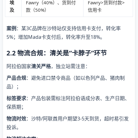
埃
Fawry（40%）、货到付
Fawry>货到付款>
及
款（50%）
信用卡
案例
：某3C品牌在沙特站仅支持信用卡支付，转化率
5%；增加Mada卡支付后，转化率升至18%。
2.2 物流合规：清关是“卡脖子”环节
阿拉伯国家
清关严格
，独立站需注意：
产品合规
：避免进口禁令商品（如以色列产品、猪肉制
品）；
标签要求
：产品包装需标注阿拉伯语成分表、生产日期、
保质期；
物流时效
：沙特/阿联酋用户期望3-5天到货，超时易引发
投诉。