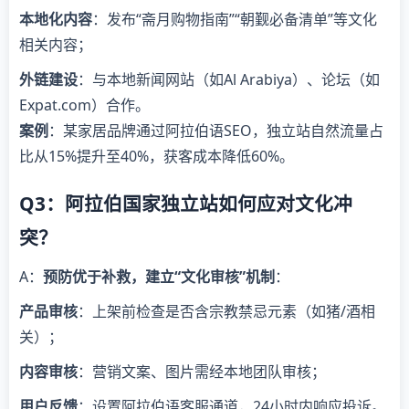
本地化内容
：发布“斋月购物指南”“朝觐必备清单”等文化
相关内容；
外链建设
：与本地新闻网站（如Al Arabiya）、论坛（如
Expat.com）合作。
案例
：某家居品牌通过阿拉伯语SEO，独立站自然流量占
比从15%提升至40%，获客成本降低60%。
Q3：阿拉伯国家独立站如何应对文化冲
突？
A：
预防优于补救，建立“文化审核”机制
：
产品审核
：上架前检查是否含宗教禁忌元素（如猪/酒相
关）；
内容审核
：营销文案、图片需经本地团队审核；
用户反馈
：设置阿拉伯语客服通道，24小时内响应投诉。