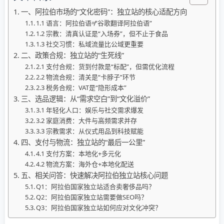
一、阿拉伯市场的“文化密码”：独立站的核心适配方向
1.1 语言：阿拉伯语≠“谷歌翻译阿拉伯语”
1.2 宗教：清真认证是“入场券”，但不止于食品
1.3 社交习惯：私域流量比公域更重要
二、政策合规：独立站的“生死线”
2.1 支付合规：货到付款是“标配”，但需优化流程
2.2 物流合规：清关是“卡脖子”环节
2.3 税务合规：VAT是“隐形成本”
三、选品逻辑：从“需求空白”到“文化溢价”
3.1 年轻化人口：娱乐与社交需求爆发
3.2 家庭消费：大件与高频需求并存
3.3 宗教需求：从仪式用品到科技赋能
四、支付与物流：独立站的“最后一公里”
4.1 支付方案：本地化+多元化
4.2 物流方案：海外仓+本地化配送
五、相关问答：快速解决阿拉伯独立站核心问题
Q1：阿拉伯国家独立站适合卖奢侈品吗？
Q2：阿拉伯国家独立站需要做SEO吗？
Q3：阿拉伯国家独立站如何应对文化冲突？