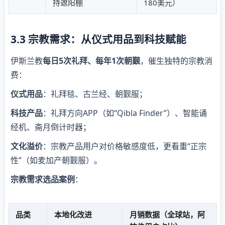
持遮阳棚
180美元）
3.3 宗教需求：从仪式用品到科技赋能
伊斯兰教
每日5次礼拜、每年1次朝觐
，催生独特的宗教消
费：
仪式用品
：礼拜毯、古兰经、朝觐服；
科技产品
：礼拜方向APP（如“Qibla Finder”）、智能诵
经机、斋月倒计时器；
文化溢价
：宗教产品用户对价格敏感度低，更看重“正宗
性”（如麦加产朝觐服）。
宗教需求选品案例
：
品类
本地化改进
月销数据（全球站，阿