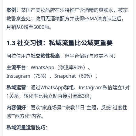
案例
：某国产美妆品牌在沙特推广含酒精的爽肤水，被宗
教警察查处；改用无酒精配方并获得ESMA清真认证后，
月销从0增至5000瓶。
1.3 社交习惯：私域流量比公域更重要
阿拉伯用户
社交粘性极高
，但平台偏好与欧美不同：
主流平台
：WhatsApp（渗透率90%）、
Instagram（75%）、Snapchat（60%）；
私域运营
：通过WhatsApp群组、Instagram私信建立1对
1关系，转化率比独立站直接引流高3倍；
内容偏好
：喜欢“家庭场景”“宗教节日”主题，反感“过度性
感”“西方化”内容。
私域流量运营技巧
：