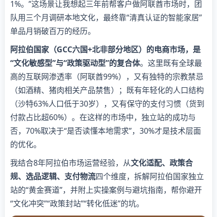
1%。”这场景让我想起三年前帮客户做阿联酋市场时，团
队用三个月调研本地文化，最终靠“清真认证的智能家居”
单品月销破百万的经历。
阿拉伯国家（GCC六国+北非部分地区）的电商市场，是
“文化敏感型”与“政策驱动型”的复合体
。这里既有全球最
高的互联网渗透率（阿联酋99%），又有独特的宗教禁忌
（如酒精、猪肉相关产品禁售）；既有年轻化的人口结构
（沙特63%人口低于30岁），又有保守的支付习惯（货到
付款占比超60%）。在这样的市场中，独立站的成功与
否，70%取决于“是否读懂本地需求”，30%才是技术层面
的优化。
我结合8年阿拉伯市场运营经验，从
文化适配、政策合
规、选品逻辑、支付物流
四个维度，拆解阿拉伯国家独立
站的“黄金赛道”，并附上实操案例与避坑指南，帮你避开
“文化冲突”“政策封站”“转化低迷”的坑。