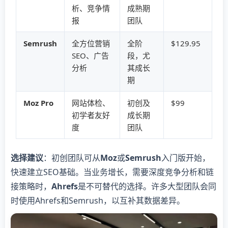
析、竞争情
成熟期
报
团队
​Semrush​
全方位营销
全阶
$129.95
SEO、广告
段，尤
分析
其成长
期
​Moz Pro​
网站体检、
初创及
$99
初学者友好
成长期
度
团队
​选择建议​
​：初创团队可从​
​Moz​
​或​
​Semrush​
​入门版开始，
快速建立SEO基础。当业务增长，需要深度竞争分析和链
接策略时，​
​Ahrefs​
​是不可替代的选择。许多大型团队会同
时使用Ahrefs和Semrush，以互补其数据差异。