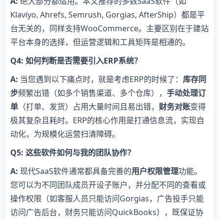
​A:​
​ 绝大部分都适用。本文推荐的多数SaaS软件（如
Klaviyo, Ahrefs, Semrush, Gorgias, AfterShip）都是平
台无关的，同样支持WooCommerce。主要区别在于建站
平台本身的选择，但运营逻辑和工具矩阵是相通的。
​Q4: 如何判断是否需要引入ERP系统？​
​A:​
​ 当您遇到以下痛点时，就是考虑ERP的时候了：​
​库存同
步​
​频繁出错（如多个销售渠道、多个仓库），​
​手动处理订
单​
​（打单、发货）占用大量时间且易出错，​
​财务对账​
​变得
极其复杂且耗时。ERP的核心作用是打通信息流，实现自
动化，为规模化运营扫清障碍。
​Q5: 这些软件如何与我的团队协作？​
​A:​
​ 现代SaaS软件通常都具备完善的​
​用户权限管理​
​功能。
您可以为不同团队成员开设子账户，并分配不同的查看或
操作权限（如客服人员只能访问Gorgias，广告投手只能
访问广告后台，财务只能访问QuickBooks），既保证协