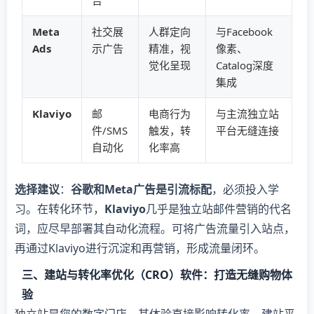
告
​Meta
社交展
人群定向
与Facebook
Ads​
示广告
精准，视
像素、
觉化呈现
Catalog深度
集成
​Klaviyo​
邮
电商行为
与主流独立站
件/SMS
触发，转
平台无缝连接
自动化
化率高
​选择建议​
​：​
​谷歌和Meta广告是引流标配​
​，必须投入学
习。在转化环节，​
​Klaviyo​
​几乎是独立站邮件营销的代名
词，应尽早部署其自动化流程。可将广告流量引入站点，
再通过Klaviyo进行沉淀和再营销，形成流量闭环。
三、建站与转化率优化（CRO）软件：打造无缝购物体
验
独立站是您的数字门店，其体验直接影响转化率。建站平