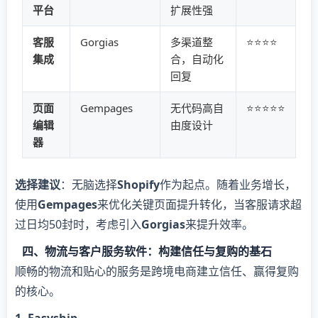
平台​
扩展性强
​客服
Gorgias
多渠道整
⭐⭐⭐⭐
集成​
合，自动化
回复
​页面
Gempages
无代码高自
⭐⭐⭐⭐⭐
编辑
由度设计
器​
​选择建议​
​：无脑选择​
​Shopify​
​作为起点。随着业务增长，
使用​
​Gempages​
​来优化关键页面提升转化，当客服请求超
过日均50封时，考虑引入​
​Gorgias​
​来提升效率。
四、物流与客户服务软件：构建信任与复购的基石
顺畅的物流和贴心的服务是跨境电商建立信任、赢得复购
的核心。
​1. Easyship​