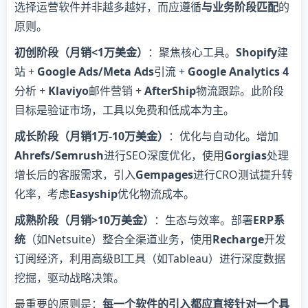
选择运营软件并非越多越好，而应遵循​
​与业务阶段匹配​
​的
原则。
​初创阶段（月销<1万美金）​
​：聚焦核心工具。​
​Shopify​
​建
站 + ​
​Google Ads/Meta Ads​
​引流 + ​
​Google Analytics 4​
分析 + ​
​Klaviyo​
​邮件营销 + ​
​AfterShip​
​物流跟踪。此阶段
目标是验证市场，工具以免费和低成本为主。
​成长阶段（月销1万-10万美金）​
​：优化与自动化。增加​
Ahrefs/Semrush​
​进行SEO深度优化，使用​
​Gorgias​
​处理
增长后的客服需求，引入​
​Gempages​
​进行CRO测试提升转
化率，考虑​
​Easyship​
​优化物流成本。
​成熟阶段（月销>10万美金）​
​：生态与效率。部署​
​ERP系
统​
​（如Netsuite）整合全渠道业务，使用​
​Recharge​
​开发
订阅经济，利用高级BI工具（如Tableau）进行深度数据
挖掘，驱动战略决策。
最重要的原则是：​
​每一个软件的引入都应直接针对一个具