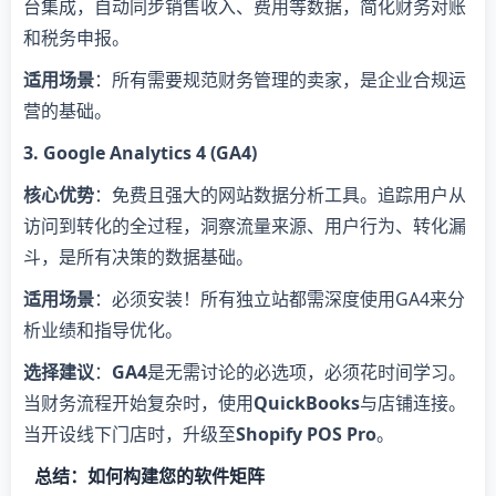
台集成，自动同步销售收入、费用等数据，简化财务对账
和税务申报。
​适用场景​
​：所有需要规范财务管理的卖家，是企业合规运
营的基础。
​3. Google Analytics 4 (GA4)​
​核心优势​
​：免费且强大的网站数据分析工具。追踪用户从
访问到转化的全过程，洞察流量来源、用户行为、转化漏
斗，是所有决策的数据基础。
​适用场景​
​：必须安装！所有独立站都需深度使用GA4来分
析业绩和指导优化。
​选择建议​
​：​
​GA4​
​是无需讨论的必选项，必须花时间学习。
当财务流程开始复杂时，使用​
​QuickBooks​
​与店铺连接。
当开设线下门店时，升级至​
​Shopify POS Pro​
​。
总结：如何构建您的软件矩阵