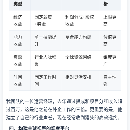
类型
析
经济
固定薪资
利润分成+股权
上限更
收益
+奖金
收益
高
能力
单一技能提
复合能力构建
价值更
收益
升
高
资源
行业人脉积
全球资源网络
维度更
收益
累
广
时间
固定工作时
相对灵活安排
自主性
收益
间
强
我团队的一位运营经理，去年通过提成和项目分红收入超
过百万，这是他之前在外企工作的三倍。更重要的是，他
建立了自己的行业声誉，现在经常收到猎头的高薪邀约。
四、构建全球视野的观察平台