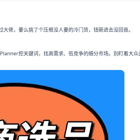
不过大佬，要么挑了个压根没人要的冷门货，钱砸进去没回音。
yword Planner挖关键词，找高需求、低竞争的细分市场。别盯着