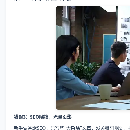
错误3：SEO瞎搞，流量没影
新手做谷歌SEO，常写些“大杂烩”文章，没关键词规划