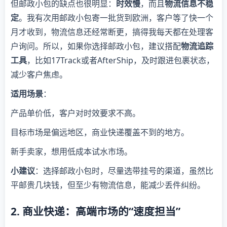
但邮政小包的缺点也很明显：
时效慢
，而且
物流信息不稳
定
。我有次用邮政小包寄一批货到欧洲，客户等了快一个
月才收到，物流信息还经常断更，搞得我每天都在处理客
户询问。所以，如果你选择邮政小包，建议搭配
物流追踪
工具
，比如17Track或者AfterShip，及时跟进包裹状态，
减少客户焦虑。
适用场景
：
产品单价低，客户对时效要求不高。
目标市场是偏远地区，商业快递覆盖不到的地方。
新手卖家，想用低成本试水市场。
小建议
：选择邮政小包时，尽量选带挂号的渠道，虽然比
平邮贵几块钱，但至少有物流信息，能减少丢件纠纷。
2. 商业快递：高端市场的“速度担当”