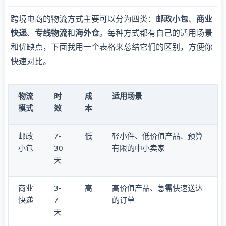
跨境电商的物流方式主要可以分为四类：
邮政小包
、
商业
快递
、
专线物流
和
海外仓
。每种方式都有自己的适用场景
和优缺点，下面我用一个表格来总结它们的区别，方便你
快速对比。
物流
时
成
适用场景
模式
效
本
邮政
7-
低
轻小件、低价值产品、预算
小包
30
有限的中小卖家
天
商业
3-
高
高价值产品、急需快速送达
快递
7
的订单
天