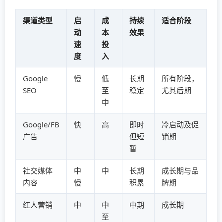
渠道类型
启
成
持续
适合阶段
动
本
效果
速
投
度
入
Google
慢
低
长期
所有阶段，
SEO
至
稳定
尤其后期
中
Google/FB
快
高
即时
冷启动及促
广告
但短
销期
暂
社交媒体
中
中
长期
成长期与品
内容
慢
积累
牌期
红人营销
中
中
中期
成长期
至