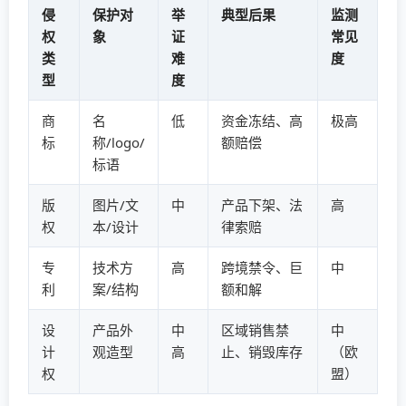
侵
保护对
举
典型后果
监测
权
象
证
常见
类
难
度
型
度
商
名
低
资金冻结、高
极高
标
称/logo/
额赔偿
标语
版
图片/文
中
产品下架、法
高
权
本/设计
律索赔
专
技术方
高
跨境禁令、巨
中
利
案/结构
额和解
设
产品外
中
区域销售禁
中
计
观造型
高
止、销毁库存
（欧
权
盟）