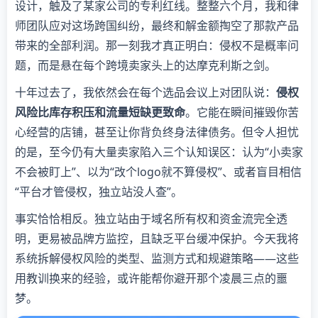
设计，触及了某家公司的专利红线。整整六个月，我和律
师团队应对这场跨国纠纷，最终和解金额掏空了那款产品
带来的全部利润。那一刻我才真正明白：侵权不是概率问
题，而是悬在每个跨境卖家头上的达摩克利斯之剑。
十年过去了，我依然会在每个选品会议上对团队说：​
​侵权
风险比库存积压和流量短缺更致命​
​。它能在瞬间摧毁你苦
心经营的店铺，甚至让你背负终身法律债务。但令人担忧
的是，至今仍有大量卖家陷入三个认知误区：认为“小卖家
不会被盯上”、以为“改个logo就不算侵权”、或者盲目相信
“平台才管侵权，独立站没人查”。
事实恰恰相反。独立站由于域名所有权和资金流完全透
明，更易被品牌方监控，且缺乏平台缓冲保护。今天我将
系统拆解侵权风险的类型、监测方式和规避策略——这些
用教训换来的经验，或许能帮你避开那个凌晨三点的噩
梦。