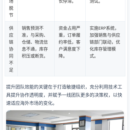
场
长停滞。
测试。
脱
节
供
销售预测不
资金占用严
实施ERP系统，
应
准，与采购、
重，订单履
加强销售与供应
链
仓储、物流信
约率低，客
链部门联动，优
协
息不通，库存
户满意度下
化库存管理模
同
积压或断货。
降。
式。
不
足
提升团队效能的关键在于打造敏捷组织，充分利用技术工
具提升协作透明度，并赋予一线团队更多的决策权，以快
速适应海外市场的变化。