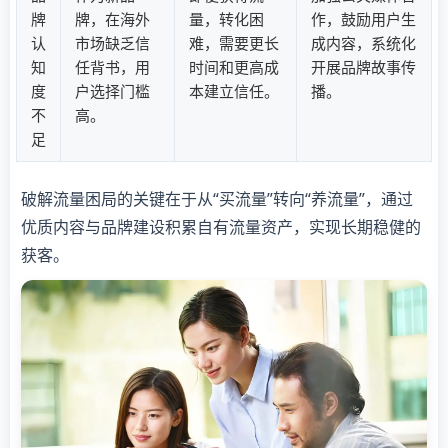
牌
牌，在海外
量，转化困
作，鼓励用户生
认
市场缺乏信
难，需要更长
成内容，系统化
知
任背书，用
时间和更高成
开展品牌故事传
度
户选择门槛
本建立信任。
播。
不
高。
足
破解流量困局的关键在于从“买流量”转向“养流量”，通过
优质内容与品牌建设积累自有流量资产，实现长期稳健的
获客。