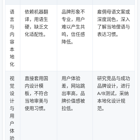
语
依赖机器翻
品牌形象不
雇佣母语文案或
言
译，用语生
专业，用户
深度润色，深入
与
硬，缺乏文
难以产生共
了解当地俚语与
内
化适配性。
鸣，信任感
表达习惯。
容
降低。
本
地
化
视
直接套用国
用户体验
研究竞品与成功
觉
内设计模
差，网站跳
品牌设计，进行
设
板，不符合
出率高，品
A/B测试，采纳
计
当地审美与
牌价值感被
本地化设计规
与
使用习惯。
拉低。
范。
用
户
体
验