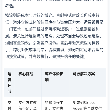
考验。
物流则是成本与时效的博弈。直邮模式时效长但成本较
低，海外仓模式体验佳但库存与资金压力大。运费设置是
一门艺术，包邮门槛过高可能劝退客户，过低则侵蚀利
润。清关是跨境物流的暗礁，处理不当会导致包裹延误、
退回甚至销毁，引发客户投诉。售后与退货流程同样棘
手，跨境退货成本高昂，流程繁琐，如何制定清晰合理的
退换货政策，并高效执行，是提升信任的关键。
运
核心挑战
客户体验影
可行解决方案
营
响
环
节
支
支付方式覆
结账流程中
集成如Stripe、
付
盖不足，风
断，支付失
Adyen等全球支付