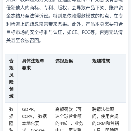
侵犯他人的商标、专利、版权，会导致产品下架、账户资
金冻结乃至法律诉讼。特别是依赖爆款模式的站点，在专
利检索上的疏忽常常带来恶果。此外，产品本身需要符合
目标市场的安全标准与认证，如CE、FCC等，否则无法清
关甚至会被召回。
合
具体法规与
违规后果
规避措施
规
要求
风
险
领
域
数
GDPR，
高额罚款（可
聘请法律顾
据
CCPA， 数据
达全球营业额
问，使用合规
隐
本地化要
的4%），业务
的CRM和营销
私
求，Cookie
中止，声誉受
工具，明确隐