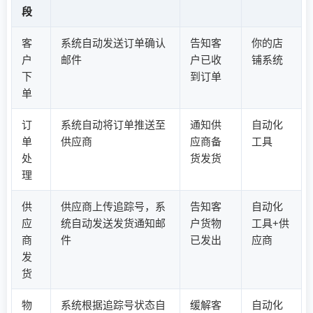
段
客
系统自动发送订单确认
告知客
你的店
户
邮件
户已收
铺系统
下
到订单
单
订
系统自动将订单推送至
通知供
自动化
单
供应商
应商备
工具
处
货发货
理
供
供应商上传追踪号，系
告知客
自动化
应
统自动发送发货通知邮
户货物
工具+供
商
件
已发出
应商
发
货
物
系统根据追踪号状态自
缓解客
自动化