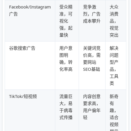
Facebook/Instagram
受众精
竞争激
大众
广告
准，可
烈，广告
消费
视化
成本攀升
品，
强，起
视觉
量快
突出
谷歌搜索广告
用户意
关键词竞
解决
图明
价高，需
问题
确，转
要网站
型产
化率高
SEO基础
品，
工具
类
TikTok/短视频
流量巨
内容创意
新奇
大，易
要求高，
有
于病毒
用户偏年
趣，
式传播
轻
适合
视频