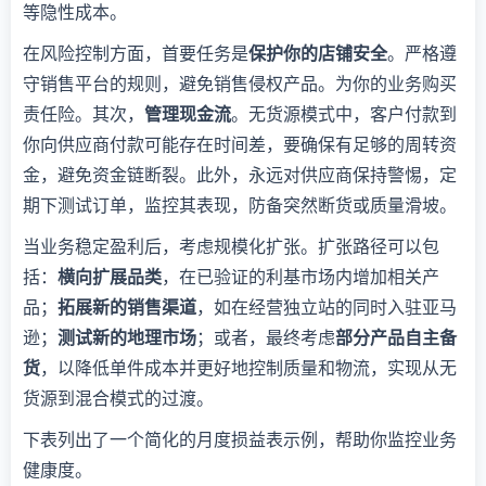
等隐性成本。
在风险控制方面，首要任务是
保护你的店铺安全
。严格遵
守销售平台的规则，避免销售侵权产品。为你的业务购买
责任险。其次，
管理现金流
。无货源模式中，客户付款到
你向供应商付款可能存在时间差，要确保有足够的周转资
金，避免资金链断裂。此外，永远对供应商保持警惕，定
期下测试订单，监控其表现，防备突然断货或质量滑坡。
当业务稳定盈利后，考虑规模化扩张。扩张路径可以包
括：
横向扩展品类
，在已验证的利基市场内增加相关产
品；
拓展新的销售渠道
，如在经营独立站的同时入驻亚马
逊；
测试新的地理市场
；或者，最终考虑
部分产品自主备
货
，以降低单件成本并更好地控制质量和物流，实现从无
货源到混合模式的过渡。
下表列出了一个简化的月度损益表示例，帮助你监控业务
健康度。