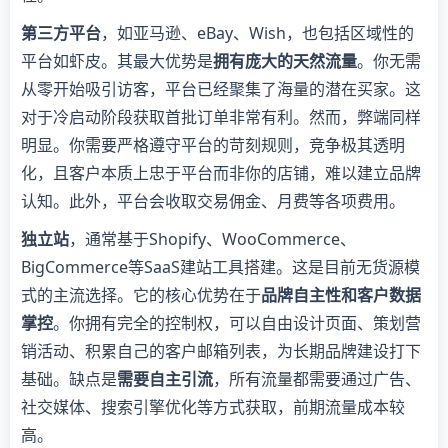
第三方平台
，如亚马逊、eBay、Wish，也包括区域性的
平台如虾皮。其最大优势是
拥有庞大的天然流量
。你无需
从零开始吸引访客，平台已经聚集了海量的潜在买家。这
对于冷启动阶段获取首批订单非常有利。然而，弊端同样
明显。你需要严格遵守平台的苛刻规则，竞争极其透明
化，且客户本质上忠于平台而非你的店铺，难以建立品牌
认知。此外，平台会收取交易佣金、月费等各项费用。
独立站
，通常基于Shopify、WooCommerce、
BigCommerce等SaaS建站工具搭建。这是目前无货源模
式的主流选择。它的核心优势在于
品牌自主性和客户数据
掌控
。你拥有完全的控制权，可以自由设计页面、策划营
销活动、积累自己的客户邮箱列表，为长期品牌建设打下
基础。缺点是
需要自主引流
，所有流量都需要通过广告、
社交媒体、搜索引擎优化等方式获取，前期流量成本较
高。