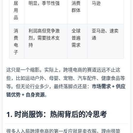
居
明显，季节性强
消费
马逊
用
群体
品
消
利润高但竞争激
全球
亚马逊、速卖
费
烈，需要技术支
普遍
通
电
持
需求
子
这只是一个缩影。实际上，跨境电商的赛道远远不止这
些，比如运动户外、母婴、宠物、汽车配件、健康食品等
等。但无论行业多少，最终落脚点还是：
市场需求 + 供应
链优势 + 自身资源
。
1. 时尚服饰：热闹背后的冷思考
很多人入局跨境电商的第一反应就是卖衣服。理由很简