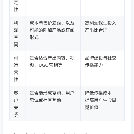
定
性
利
成本与售价差距，以及
高利润保证投入
润
可能的附加产品或订阅
产出比合理
空
形式
间
可
是否适合产出内容、视
品牌建设与社交
运
频、UGC 营销等
传播能力
营
性
客
是否能形成复购、用户
降低传播成本，
户
忠诚或社区互动
提高用户生命周
关
期价值
系