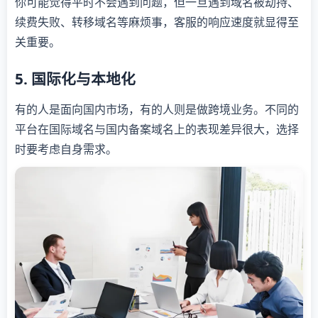
你可能觉得平时不会遇到问题，但一旦遇到域名被劫持、
续费失败、转移域名等麻烦事，客服的响应速度就显得至
关重要。
5. 国际化与本地化
有的人是面向国内市场，有的人则是做跨境业务。不同的
平台在国际域名与国内备案域名上的表现差异很大，选择
时要考虑自身需求。