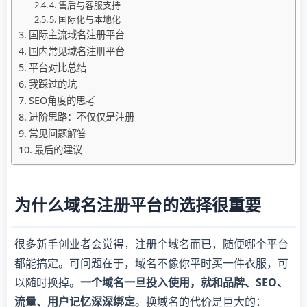
4. 售后与客服支持
5. 国际化与本地化
国际主流域名注册平台
国内常见域名注册平台
平台对比总结
我踩过的坑
SEO角度的思考
进阶思路：不仅仅是注册
常见问题解答
最后的建议
为什么域名注册平台的选择很重要
很多新手创业者会觉得，注册个域名而已，随便哪个平台
都能搞定。可问题在于，域名不像你平时买一件衣服，可
以随时换掉。
一个域名一旦投入使用，就和品牌、SEO、
流量、用户记忆深深绑定
。换域名的代价是巨大的：