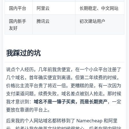
国内平台
阿里云
长期稳定、中文网站
国内新手
腾讯云
初次建站用户
友好
我踩过的坑
说点个人经历。几年前我贪便宜，在一个小众平台注册了
几个域名，首年确实便宜到离谱。但第二年续费的时候，
价格比主流平台贵了将近一倍。更糟糕的是，有一次因为
支付渠道问题，续费失败，域名差点被别人抢走。那时候
我才意识到：
域名不是一锤子买卖，而是长期资产
，一定
要放在靠谱的平台上。
后来我的个人网站域名都转移到了 Namecheap 和阿里
云。前者让我在做英文站的时候很放心，后者在国内网站