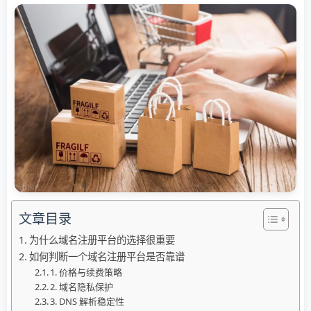
文章目录
为什么域名注册平台的选择很重要
如何判断一个域名注册平台是否靠谱
1. 价格与续费策略
2. 域名隐私保护
3. DNS 解析稳定性