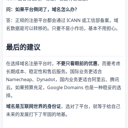
问：如果平台倒闭了，域名怎么办？
答：正规的注册平台都会通过 ICANN 或工信部备案，域
名数据是可以转移的。只要不是小作坊，基本不用担心。
最后的建议
在选择域名注册平台时，
不要只看眼前的优惠
，而要考虑
长期成本、稳定性和售后服务。国际业务更适合
Namecheap、Dynadot，国内业务更适合阿里云、腾讯
云。如果预算充足，Google Domains 也是一种稳妥的选
择。
域名是互联网世界的身份证
，选对了平台，就等于给自己
未来的发展打下了牢固的地基。