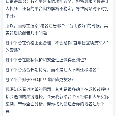
却贵得离谱；有的平台看似功能齐全，但售后服务慢得让
人抓狂；还有的平台因为解析不稳定，导致网站时不时打
不开。
所以，当你在搜索“域名注册哪个平台比较好”的时候，其
实背后隐藏着几个问题：
哪个平台在价格上更合理，不会给你“首年便宜续费宰人”
的套路？
哪个平台在隐私保护和安全性上做得更到位？
哪个平台适合长期持有，而不是让人不断迁移域名？
哪个平台对于SEO和品牌价值更友好？
我深知这看似简单的问题，其实是很多站长在成长过程中
都会遇到的关键选择。今天我就结合个人经验和大量实际
案例，带你全面分析，帮你找到最适合你的域名注册平
台。