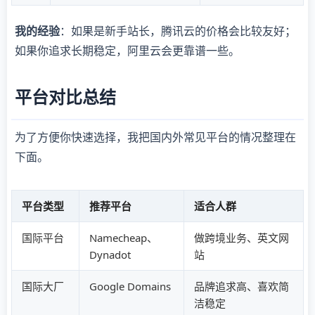
我的经验
：如果是新手站长，腾讯云的价格会比较友好；
如果你追求长期稳定，阿里云会更靠谱一些。
平台对比总结
为了方便你快速选择，我把国内外常见平台的情况整理在
下面。
平台类型
推荐平台
适合人群
国际平台
Namecheap、
做跨境业务、英文网
Dynadot
站
国际大厂
Google Domains
品牌追求高、喜欢简
洁稳定