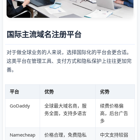
国际主流域名注册平台
对于做全球业务的人来说，选择国际化的平台会更合适。
这类平台在管理工具、支付方式和隐私保护上往往更加完
善。
平台
优势
劣势
GoDaddy
全球最大域名商，服
续费价格偏
务全面，支持多语言
高，后台广告
多
Namecheap
价格合理，免费隐私
中文支持较弱