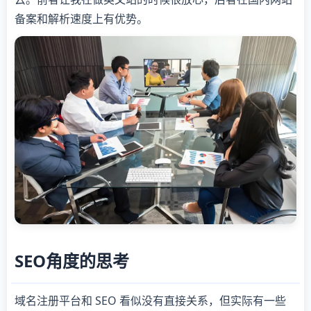
备案和解析速度上有优势。
SEO角度的思考
域名注册平台和 SEO 看似没有直接关系，但实际有一些