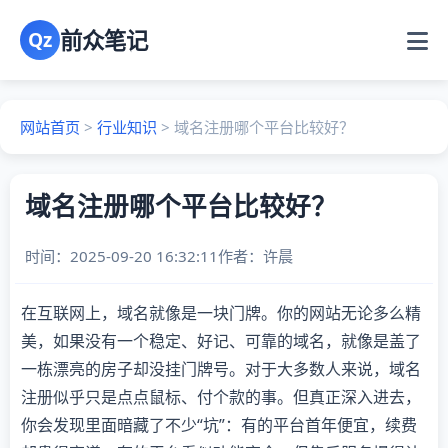
前众笔记
Qz
网站首页
>
行业知识
>
域名注册哪个平台比较好？
域名注册哪个平台比较好？
时间：2025-09-20 16:32:11
作者：
许晨
在互联网上，域名就像是一块门牌。你的网站无论多么精
美，如果没有一个稳定、好记、可靠的域名，就像是盖了
一栋漂亮的房子却没挂门牌号。对于大多数人来说，域名
注册似乎只是点点鼠标、付个款的事。但真正深入进去，
你会发现里面暗藏了不少“坑”：有的平台首年便宜，续费