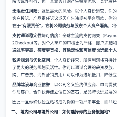
阶段或许可行，但一旦业务开始产生稳定流水，其弊端将
​无限责任风险​
​：这是最大的风险。以个人身份运营，你
客户投诉、产品责任诉讼或因广告违规被平台罚款，你的
在于“有限责任”，它将公司债务与股东个人资产隔离​
​，
​支付通道稳定性与可信度​
​：全球主流的支付网关（Payment 
2Checkout等，对个人商户的审核更为严格，账户冻结
通过率更高，额度更宽松，其稳定性和可信度也远超个人
​税务规划与优化空间​
​：个人身份经营，所有利润将直接
了更大的税务规划灵活性。你可以通过合理的薪资发放、
购、广告费、海外营销费用）可以作为进项抵扣，降低应
​品牌建设与商业信誉​
​：以公司名义签约供应商、申请贷
你与客户、合作伙伴建立信任的基石，是品牌长远发展的
因此一旦你确认独立站将成为你的一项严肃事业，而非短
二、 境内公司与境外公司：如何选择你的业务根据地？