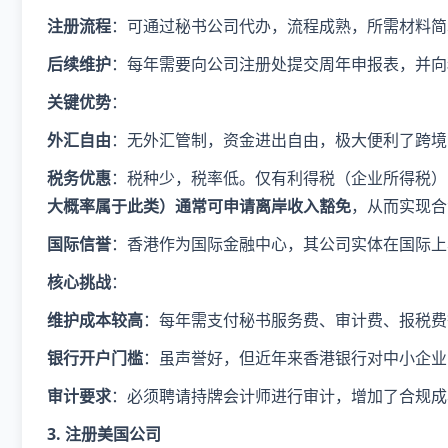
​注册流程​
​：可通过秘书公司代办，流程成熟，所需材料
​后续维护​
​：每年需要向公司注册处提交周年申报表，并
​关键优势​
​：
​外汇自由​
​：无外汇管制，资金进出自由，极大便利了跨
​税务优惠​
​：税种少，税率低。仅有利得税（企业所得税），
大概率属于此类）通常可申请离岸收入豁免​
​，从而实现
​国际信誉​
​：香港作为国际金融中心，其公司实体在国际
​核心挑战​
​：
​维护成本较高​
​：每年需支付秘书服务费、审计费、报税
​银行开户门槛​
​：虽声誉好，但近年来香港银行对中小企
​审计要求​
​：必须聘请持牌会计师进行审计，增加了合规
3. 注册美国公司