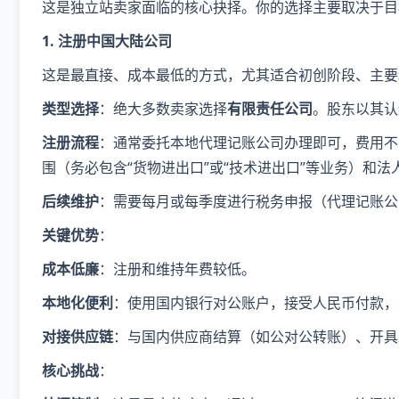
这是独立站卖家面临的核心抉择。你的选择主要取决于目
1. 注册中国大陆公司
这是最直接、成本最低的方式，尤其适合初创阶段、主要
​类型选择​
​：绝大多数卖家选择​
​有限责任公司​
​。股东以其
​注册流程​
​：通常委托本地代理记账公司办理即可，费用
围（务必包含“货物进出口”或“技术进出口”等业务）和
​后续维护​
​：需要每月或每季度进行税务申报（代理记账
​关键优势​
​：
​成本低廉​
​：注册和维持年费较低。
​本地化便利​
​：使用国内银行对公账户，接受人民币付款
​对接供应链​
​：与国内供应商结算（如公对公转账）、开
​核心挑战​
​：