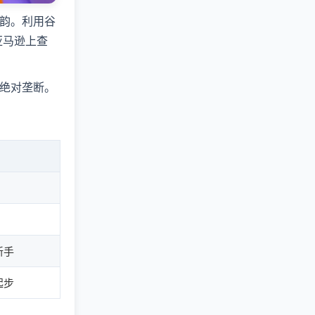
韵。利用谷
亚马逊上查
绝对垄断。
新手
起步