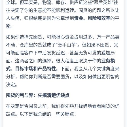
全球。但现实是，物流、库存、供应链这些“幕后英雄”往
往决定了你的生意能不能顺利运转。囤货的问题之所以让
人头疼，归根结底是因为它牵涉到
资金、风险和效率
的平
衡。
如果你选择先囤货，可能担心资金占用过多，万一产品卖
不动，仓库里的货就成了“烫手山芋”。但如果不囤货，又
可能面临客户下单后发货延迟，甚至无货可发的尴尬局
面。这两者之间的选择，很大程度上取决于你的
业务模
式、目标市场和产品特性
。下面，我会从几个关键角度来
分析，帮助你判断是否需要囤货，以及如何做出更明智的
决定。
囤货的利与弊：先搞清楚优缺点
在决定是否囤货之前，我们得先掰开揉碎地看看囤货的优
缺点。以下是我总结的一些关键点：