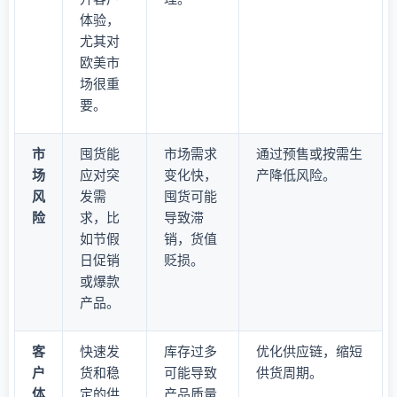
体验，
尤其对
欧美市
场很重
要。
市
囤货能
市场需求
通过预售或按需生
场
应对突
变化快，
产降低风险。
风
发需
囤货可能
险
求，比
导致滞
如节假
销，货值
日促销
贬损。
或爆款
产品。
客
快速发
库存过多
优化供应链，缩短
户
货和稳
可能导致
供货周期。
体
定的供
产品质量