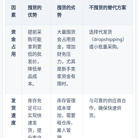
因
囤货的
囤货的劣
不囤货的替代方案
素
优势
势
资
提前采
大量囤货
选择代发货
金
购可能
会占用资
（dropshipping）
占
拿到更
金，增加
或小批量采购。
用
低的批
财务压
发价，
力，尤其
降低单
是新手卖
品成
家资金有
本。
限时。
发
库存充
库存管理
与可靠的供应商合
货
足可以
成本增
作，确保快速供
速
实现快
加，需要
货。
度
速发
租仓库、
货，提
雇人管
升客户
理。