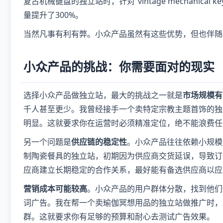
复古机械键盘的独立站时，针对“vintage mechanical 
量提升了300%。
当然凡事有利有弊。小众产品虽然有这些优势，但也伴随
小众产品的挑战：你需要面对的现实
选择小众产品做独立站，最大的挑战之一就是
市场规模有
千人甚至更少。我曾经接手一个卖特定宗教主题首饰的独
明显。这就要求你在运营时必须精准定位，绝不能浪费任
另一个问题是
供应链的稳定性
。小众产品往往依赖小规模
制陶瓷餐具的独立站，初期因为供应商交货延误，导致订
应商建立长期稳定的合作关系，最好能有备选供应商以应
营销成本可能较高
。小众产品的用户群体分散，找到他们需
词广告。我在帮一个卖瑜伽冥想用品的独立站做推广时，发
群。这就要求你有足够的预算和耐心去测试广告效果。