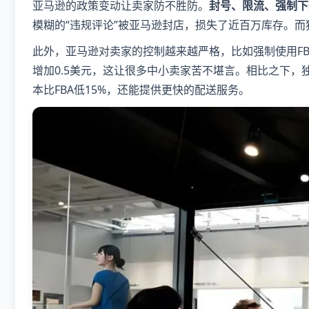
亚马逊的政策变动让卖家防不胜防。
封号、限流、强制下
模糊的“违规评论”被亚马逊封店，损失了近百万库存。
此外，亚马逊对卖家的控制越来越严格，比如强制使用FB
增加0.5美元，这让很多中小卖家苦不堪言。相比之下
本比FBA低15%，还能提供更快的配送服务。