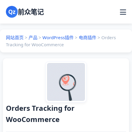
前众笔记
Qz
网站首页
>
产品
>
WordPress插件
>
电商插件
>
Orders
Tracking for WooCommerce
Orders Tracking for
WooCommerce