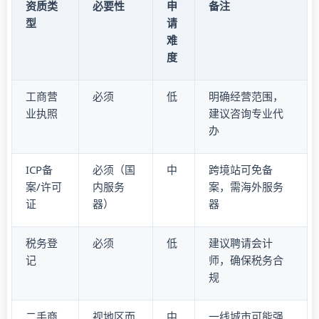
资质类
必要性
申
备注
型
请
难
度
工商营
必须
低
明确经营范围，
业执照
建议咨询专业代
办
ICP备
必须（国
中
跨境站可免备
案/许可
内服务
案，需海外服务
证
器）
器
税务登
必须
低
建议聘请会计
记
师，确保税务合
规
二手商
视地区而
中
一线城市可能强