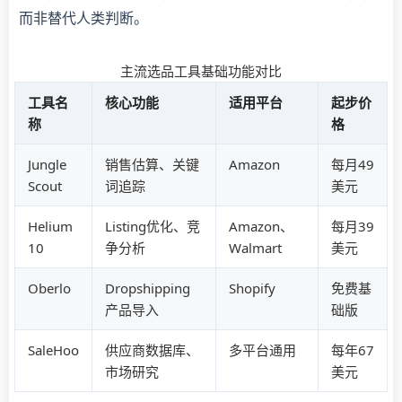
而非替代人类判断。
主流选品工具基础功能对比
工具名
核心功能
适用平台
起步价
称
格
Jungle
销售估算、关键
Amazon
每月49
Scout
词追踪
美元
Helium
Listing优化、竞
Amazon、
每月39
10
争分析
Walmart
美元
Oberlo
Dropshipping
Shopify
免费基
产品导入
础版
SaleHoo
供应商数据库、
多平台通用
每年67
市场研究
美元